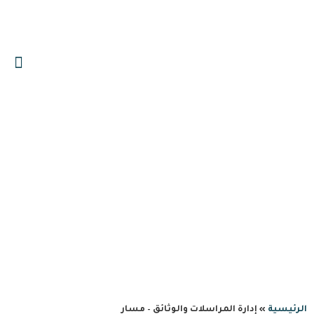
0559606644
info@albawariq.com
إدارة المراسلات والوثائق –
مسار
الرئيسية
»
إدارة المراسلات والوثائق – مسار