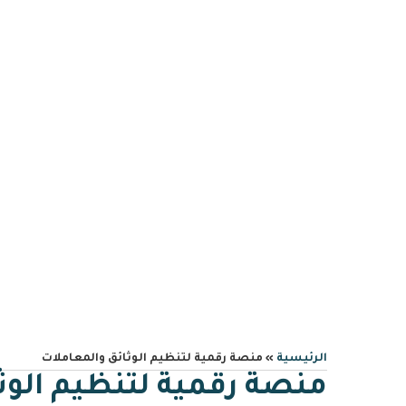
0559606644
info@albawariq.com
منصة 
الرئيسية
»
منصة رقمية لتنظيم الوثائق والمعاملات
منصة رقمية لتنظيم الوث