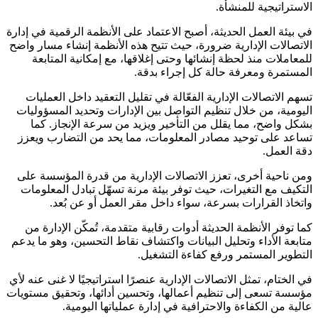
الاستراتيجية للمنشأة.
في بيئة العمل الحديثة، أصبح الاعتماد على الأنظمة الرقمية في إدارة
الاتصالات الإدارية ضرورة، حيث تتيح هذه الأنظمة إنشاء مسار واضح
للمعاملات منذ لحظة إنشائها وحتى إغلاقها، مع إمكانية المتابعة
المستمرة ومعرفة حالة كل إجراء بدقة.
تسهم الاتصالات الإدارية الفعّالة في تقليل التعقيد داخل العمليات
اليومية، من خلال تنظيم التواصل بين الإدارات وتحديد المسؤوليات
بشكل واضح، مما يقلل من التأخير ويزيد من سرعة الإنجاز. كما
تساعد على توحيد مصادر المعلومات، مما يحد من التضارب ويعزز
دقة العمل.
ومن ناحية أخرى، تعزز الاتصالات الإدارية من قدرة المؤسسة على
التكيف مع التغيرات، حيث توفر بيئة مرنة تسهّل تبادل المعلومات
واتخاذ القرارات بسرعة، سواء داخل مقر العمل أو عن بُعد.
كما توفر الأنظمة الحديثة أدوات رقابية متقدمة، تُمكّن الإدارة من
متابعة الأداء وتحليل البيانات واكتشاف نقاط التحسين، وهو ما يدعم
التطوير المستمر ورفع كفاءة التشغيل.
في الختام، تمثل الاتصالات الإدارية عنصرًا استراتيجيًا لا غنى عنه لأي
مؤسسة تسعى إلى تنظيم أعمالها، وتحسين أدائها، وتحقيق مستويات
عالية من الكفاءة والاحترافية في إدارة عملياتها اليومية.