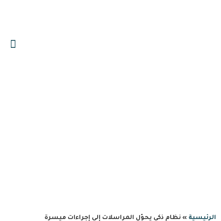
0559606644
info@albawariq.com
نظام ذكي يحوّل المراسلات
إلى إجراءات ميسرة
الرئيسية
»
نظام ذكي يحوّل المراسلات إلى إجراءات ميسرة