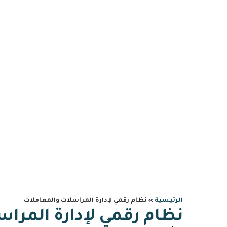
0559606644
info@albawariq.com
نظام 
الرئيسية
»
نظام رقمي لإدارة المراسلات والمعاملات
نظام رقمي لإدارة المرا