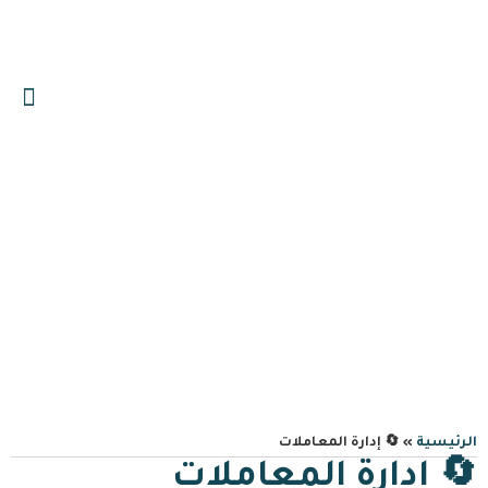
0559606644
info@albawariq.com
🔄 إدارة المعاملات
الرئيسية
»
🔄 إدارة المعاملات
🔄 إدارة المعاملات