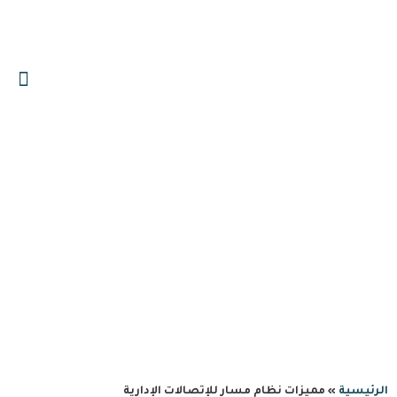
0559606644
info@albawariq.com
مميزات نظام مسار
للإتصالات الإدارية
الرئيسية
»
مميزات نظام مسار للإتصالات الإدارية